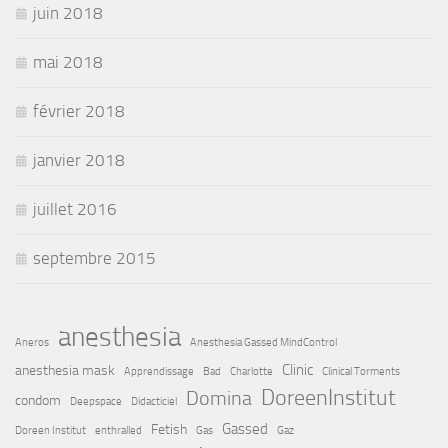
juin 2018
mai 2018
février 2018
janvier 2018
juillet 2016
septembre 2015
anesthesia
Aneros
Anesthesia Gassed MindControl
Clinic
anesthesia mask
Apprendissage
Bad
Charlotte
Clinical Torments
DoreenInstitut
Domina
condom
Deepspace
Didacticiel
Gassed
Fetish
Doreen Institut
enthralled
Gas
Gaz