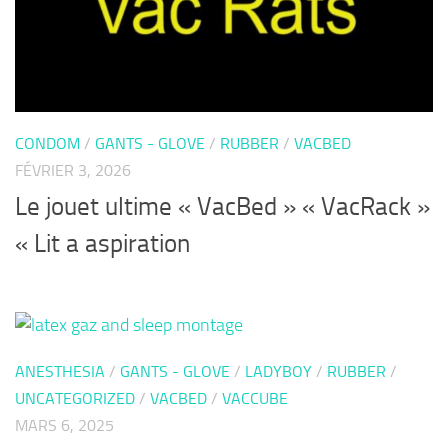
CONDOM
/
GANTS - GLOVE
/
RUBBER
/
VACBED
FÉVRIER 3, 2026
Le jouet ultime « VacBed » « VacRack »
« Lit a aspiration
ANESTHESIA
/
GANTS - GLOVE
/
LADYBOY
/
RUBBER
/
UNCATEGORIZED
/
VACBED
/
VACCUBE
MARS 6, 2025