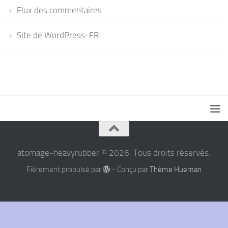
Flux des commentaires
Site de WordPress-FR
atomage-heavyrubber © 2026. Tous droits réservés.
Fièrement propulsé par
- Conçu par
Thème Hueman