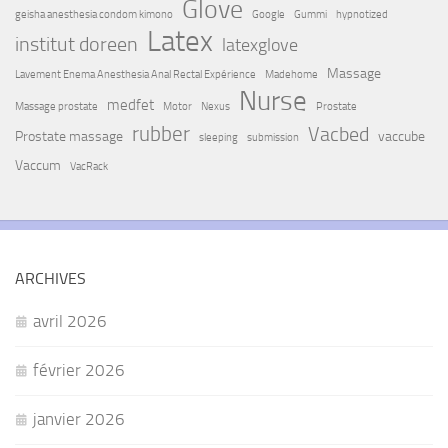
Glove
geisha anesthesia condom kimono
Google
Gummi
hypnotized
Latex
institut doreen
latexglove
Massage
Lavement Enema Anesthesia Anal Rectal Expérience
Madehome
Nurse
medfet
Massage prostate
Motor
Nexus
Prostate
rubber
Vacbed
Prostate massage
vaccube
sleeping
submission
Vaccum
VacRack
ARCHIVES
avril 2026
février 2026
janvier 2026