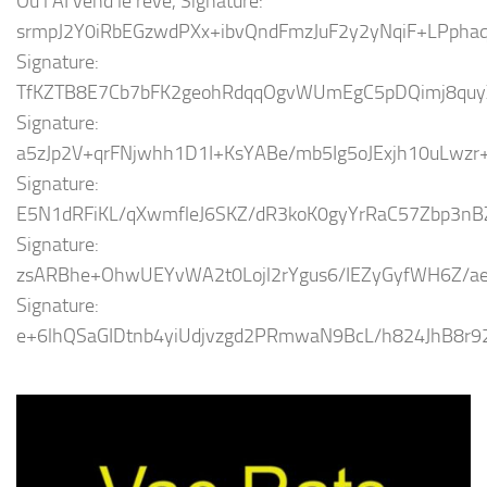
Ou l’AI vend le rêve, Signature:
srmpJ2Y0iRbEGzwdPXx+ibvQndFmzJuF2y2yNqiF+LPph
Signature:
TfKZTB8E7Cb7bFK2geohRdqqOgvWUmEgC5pDQimj8quy
Signature:
a5zJp2V+qrFNjwhh1D1I+KsYABe/mb5Ig5oJExjh10uLw
Signature:
E5N1dRFiKL/qXwmfleJ6SKZ/dR3koK0gyYrRaC57Zbp3nB
Signature:
zsARBhe+OhwUEYvWA2t0Lojl2rYgus6/IEZyGyfWH6Z/
Signature:
e+6lhQSaGIDtnb4yiUdjvzgd2PRmwaN9BcL/h824JhB8r