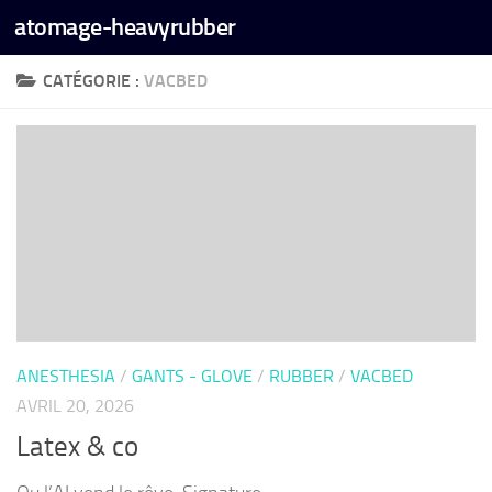
atomage-heavyrubber
Skip to content
CATÉGORIE :
VACBED
ANESTHESIA
/
GANTS - GLOVE
/
RUBBER
/
VACBED
AVRIL 20, 2026
Latex & co