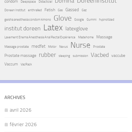
DoreenInstitut
Domina
condom
Deepspace
Didacticiel
Gassed
Fetish
Doreen Institut
enthralled
Gas
Gaz
Glove
geisha anesthesia condom kimono
Google
Gummi
hypnotized
Latex
institut doreen
latexglove
Massage
Lavement Enema Anesthesia Anal Rectal Expérience
Madehome
Nurse
medfet
Massage prostate
Motor
Nexus
Prostate
rubber
Vacbed
Prostate massage
vaccube
sleeping
submission
Vaccum
VacRack
ARCHIVES
avril 2026
février 2026