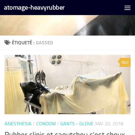
atomage-heavyrubber
Skip to content
ÉTIQUETÉ :
GASSED
0
ANESTHESIA
/
CONDOM
/
GANTS - GLOVE
MAI 20, 2018
Rubber clinic et caoutchou c’est choux.