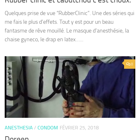
Quelques prise de vue “RubberClinic”. Une des séries qui
me fais le plus d’effets. Tout y est pour un beau
fantasme de rêve mouillé. Le masque d’anesthésie, la
chaise gyneco, le drap en latex…...
0
ANESTHESIA
/
CONDOM
FÉVRIER 25, 2018
Doreen