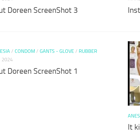
tut Doreen ScreenShot 3
Ins
ESIA
/
CONDOM
/
GANTS - GLOVE
/
RUBBER
 2024
tut Doreen ScreenShot 1
ANES
It 