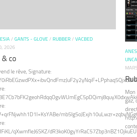
ESIA
/
GANTS - GLOVE
/
RUBBER
/
VACBED
0, 2026
ANES
 & co
UNCA
MARS
vend le rêve, Signature:
Rub
Y0iRbEGzwdPXx+ibvQndFmzJuF2y2yNqiF+LPphaq5QjxG
re:
Mon 1
B8E7Cb7bFK2geohRdqqOgvWUmEgC5pDQimj8quyX0dxwAk
gaz,
re:
direc
V+qrFNjwhh1D1I+KsYABe/mb5Ig5oJExjh10uLwzr+zqbvN
http
re:
cont
FiKL/qXwmfleJ6SKZ/dR3koK0gyYrRaC57Zbp3nBZ1OjkuEU