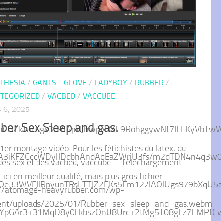
THESIA
/
GANTS - GLOVE
/
LADYBOY
/
RUBBER
/
TEGORIZED
/
VACBED
/
VACCUBE
 6, 2025
ber Sex Sleep and gas.
8HnCBZkTauugx3oRf4pklJhwpyDXE9RohggywNf7IFEKyVb
er montage vidéo. Pour les fétichistes du latex, du
A3iKFZCccWDylJDdbhAndAqEaZWrjU3fs/m2dTDN4n4q3w
 des sex et des vacbed, vaccube … Téléchargement
t ici en meilleur qualité, mais plus gros fichier.
GgOe33WVFJlRpyunTRsLTTJZ2EKs5Fm122lAOlUgs979bXq
://atomage-heavyrubber.com/wp-
ent/uploads/2025/01/Rubber_sex_sleep_and_gas.webm
YpGAr3+31MqD8y0FkbszOnU8Urc+2tMg5T08gLz7EMPfCwJ