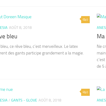
0
ESIA
AOÛT 8, 2018
ANES
ve bleu
Ma 
bleu, ce rêve bleu, c’est merveilleux. Le latex
Ne cr
rent des gants participe grandement a la magie.
maint
c’est
de 5 
0
ESIA
/
GANTS - GLOVE
AOÛT 8, 2018
ANES