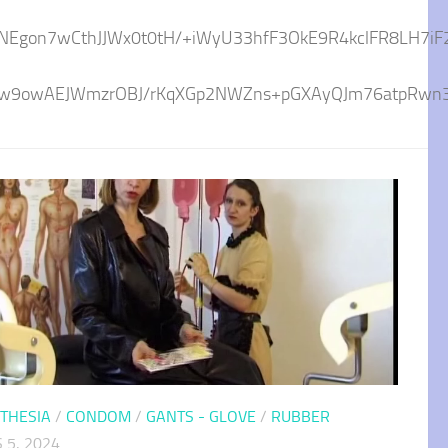
fTNEgon7wCthJJWx0t0tH/+iWyU33hfF3OkE9R4kclFR8L
w9owAEJWmzrOBJ/rKqXGp2NWZns+pGXAyQJm76atpRwn3KQR
THESIA
/
CONDOM
/
GANTS - GLOVE
/
RUBBER
 5, 2024