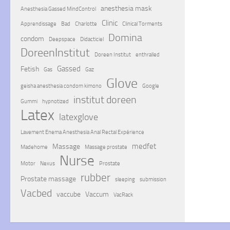
anesthesia mask
Anesthesia Gassed MindControl
Clinic
Apprendissage
Bad
Charlotte
Clinical Torments
Domina
condom
Deepspace
Didacticiel
DoreenInstitut
Doreen Institut
enthralled
Gassed
Fetish
Gas
Gaz
Glove
geisha anesthesia condom kimono
Google
institut doreen
Gummi
hypnotized
Latex
latexglove
Lavement Enema Anesthesia Anal Rectal Expérience
medfet
Massage
Madehome
Massage prostate
Nurse
Motor
Nexus
Prostate
rubber
Prostate massage
sleeping
submission
Vacbed
vaccube
Vaccum
VacRack