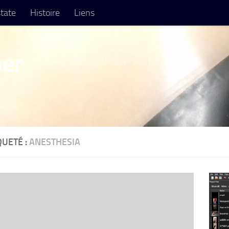
tate
Histoire
Liens
er
Role Play gassing - Rubber and Latex fetish
QUETÉ :
ANESTHESIA