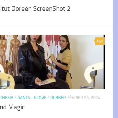
titut Doreen ScreenShot 2
0
THESIA
/
GANTS - GLOVE
/
RUBBER
FÉVRIER 26, 2024
kind Magic