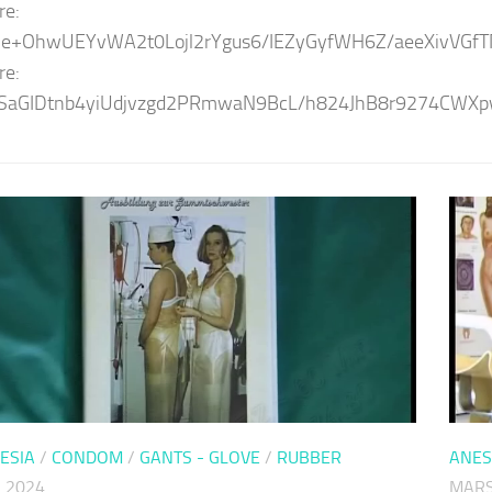
re:
e+OhwUEYvWA2t0Lojl2rYgus6/IEZyGyfWH6Z/aeeXivVG
re:
SaGIDtnb4yiUdjvzgd2PRmwaN9BcL/h824JhB8r9274CWXp
ESIA
/
CONDOM
/
GANTS - GLOVE
/
RUBBER
ANES
 2024
MARS