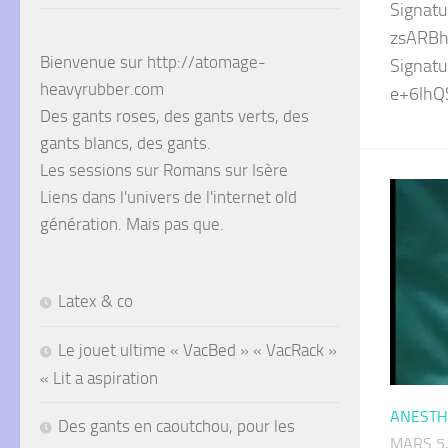
Signatu
zsARBh
Bienvenue sur http://atomage-
Signatu
heavyrubber.com
e+6lhQ
Des gants roses, des gants verts, des
gants blancs, des gants.
Les sessions sur Romans sur Isère
Liens dans l'univers de l'internet old
génération. Mais pas que.
Latex & co
Le jouet ultime « VacBed » « VacRack »
« Lit a aspiration
ANESTH
Des gants en caoutchou, pour les
MARS 5,