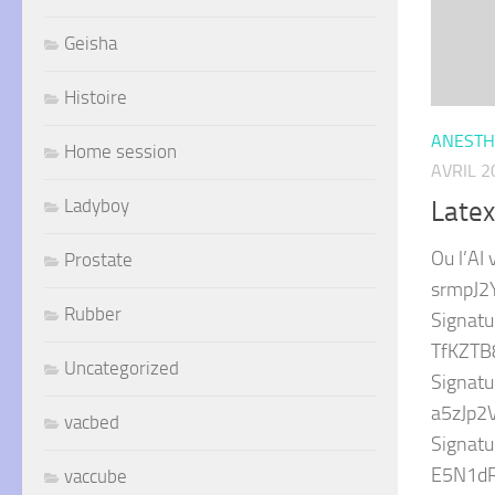
Geisha
Histoire
ANESTH
Home session
AVRIL 2
Ladyboy
Latex
Ou l’AI 
Prostate
srmpJ2
Rubber
Signatu
TfKZT
Uncategorized
Signatu
a5zJp2
vacbed
Signatu
E5N1dR
vaccube