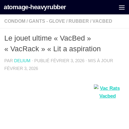
atomage-heavyrubber
Skip to content
CONDOM
/
GANTS - GLOVE
/
RUBBER
/
VACBED
Le jouet ultime « VacBed »
« VacRack » « Lit a aspiration
PAR
DELIUM
· PUBLIÉ
FÉVRIER 3, 2026
· MIS À JOUR
FÉVRIER 3, 2026