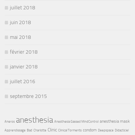
juillet 2018
juin 2018
mai 2018
février 2018
janvier 2018
juillet 2016
septembre 2015
anesthesia
anesthesia mask
Aneros
Anesthesia Gassed MindControl
Clinic
condom
Apprendissage
Bad
Charlotte
Clinical Torments
Deepspace
Didacticiel