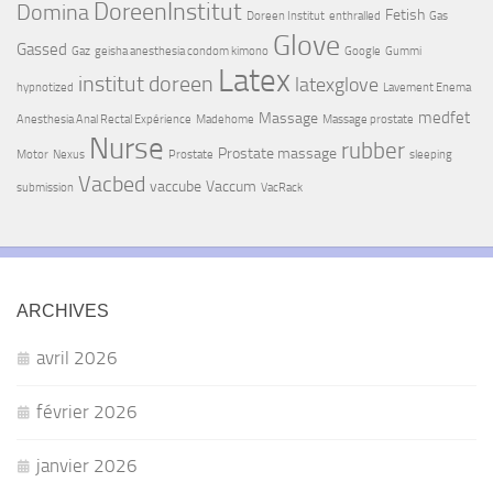
DoreenInstitut
Domina
Fetish
Doreen Institut
enthralled
Gas
Glove
Gassed
Gaz
geisha anesthesia condom kimono
Google
Gummi
Latex
institut doreen
latexglove
hypnotized
Lavement Enema
medfet
Massage
Anesthesia Anal Rectal Expérience
Madehome
Massage prostate
Nurse
rubber
Prostate massage
Motor
Nexus
Prostate
sleeping
Vacbed
vaccube
Vaccum
submission
VacRack
ARCHIVES
avril 2026
février 2026
janvier 2026