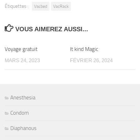
Étiquettes :
Vacbed
VacRack
VOUS AIMEREZ AUSSI...
0
0
Voyage gratuit
It kind Magic
MARS 24, 2023
FÉVRIER 26, 2024
Anesthesia
Condom
Diaphanous