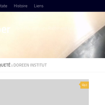
tate
Histoire
Liens
er
Role Play gassing - Rubber and Latex fetish
QUETÉ :
DOREEN INSTITUT
0