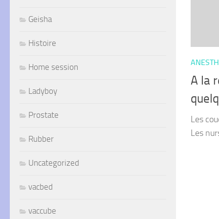
Geisha
Histoire
ANESTH
Home session
A la 
Ladyboy
quelq
Prostate
Les couc
Les nur
Rubber
Uncategorized
vacbed
vaccube