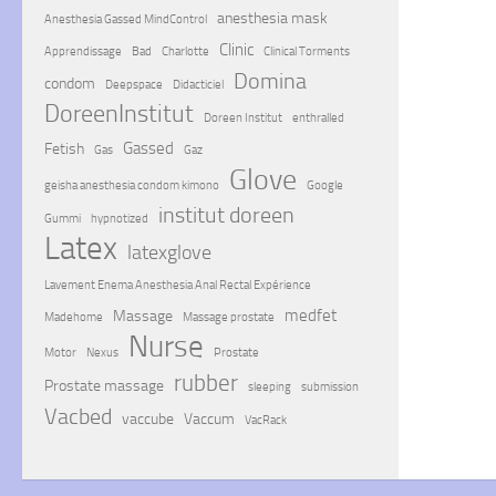
anesthesia mask
Anesthesia Gassed MindControl
Clinic
Apprendissage
Bad
Charlotte
Clinical Torments
Domina
condom
Deepspace
Didacticiel
DoreenInstitut
Doreen Institut
enthralled
Gassed
Fetish
Gas
Gaz
Glove
geisha anesthesia condom kimono
Google
institut doreen
Gummi
hypnotized
Latex
latexglove
Lavement Enema Anesthesia Anal Rectal Expérience
medfet
Massage
Madehome
Massage prostate
Nurse
Motor
Nexus
Prostate
rubber
Prostate massage
sleeping
submission
Vacbed
vaccube
Vaccum
VacRack