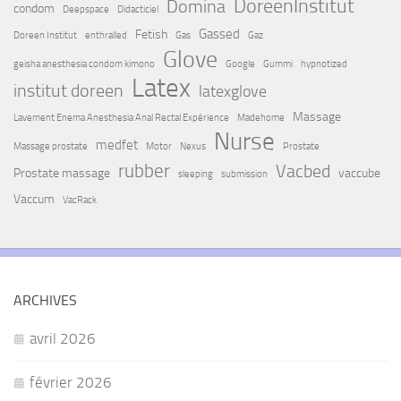
DoreenInstitut
Domina
condom
Deepspace
Didacticiel
Gassed
Fetish
Doreen Institut
enthralled
Gas
Gaz
Glove
geisha anesthesia condom kimono
Google
Gummi
hypnotized
Latex
institut doreen
latexglove
Massage
Lavement Enema Anesthesia Anal Rectal Expérience
Madehome
Nurse
medfet
Massage prostate
Motor
Nexus
Prostate
rubber
Vacbed
Prostate massage
vaccube
sleeping
submission
Vaccum
VacRack
ARCHIVES
avril 2026
février 2026