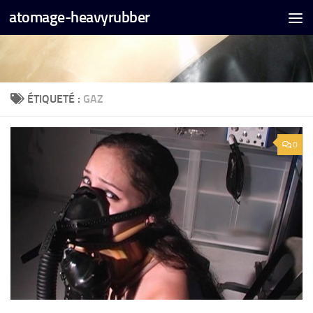
atomage-heavyrubber
Skip to content
ÉTIQUETÉ :
GAZ
0